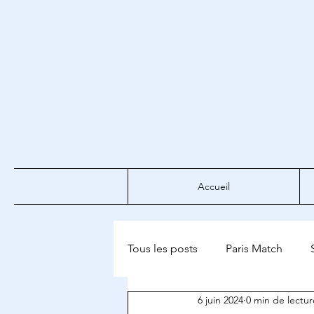
Accueil
Tous les posts
Paris Match
6 juin 2024
0 min de lectur
Le Figaro Histoire
Le Figa