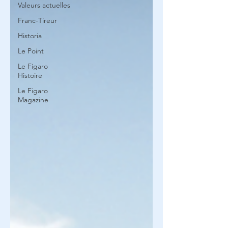
Valeurs actuelles
Franc-Tireur
Historia
Le Point
Le Figaro
Histoire
Le Figaro
Magazine